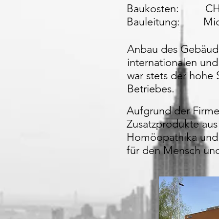
Baukosten: CHF
Bauleitung: Mic
Anbau des Gebäudes
internationalen un
war stets der hoh
Betriebes.
Aufgrund der Firme
Zusatzprodukte aus 
Homöopathika und v
für den Mensch und